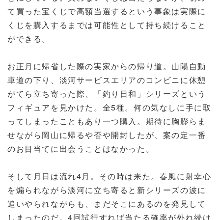
て買った宝くじで高額当選するという事象は実際に
くじを購入するまでは可能性として持ち続けること
ができる。
お正月に帰省した際の実家からの帰り道。山陽自動
車道の下り、淡河サービスエリアのコンビニに休憩
がてら立ち寄った際、「釣り日和」シリーズという
フィギュアを見かけた。全5種。何の気なしに手に取
ってしまったこともあり一つ購入。期待に胸膨らま
せながら岡山に帰るや否や開封したが、案の定一番
のお目当てに出会うことはなかった。
そして月日は流れ4月。その時は来た。春風に射幸心
を煽られながら淡河に立ち寄ると新シリーズの波に
追いやられながらも、まだそこにあるのを発見して
しまったのだ。4回試行すれば当たる確率が外れ続け