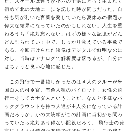
た。スケールは違うが小六の子供にとって生まれて
初めて北の大地に一歩を記した時が同じだった。自
分も気が利いた言葉を発していたら夏休みの宿題が
偉大な結果になっていたのかもしれない。人生を重
ねるうち「絶対忘れない」はずの様々な記憶がどん
どん削られていく中で、しっかり覚えている事象で
ある。今回届けられた映像はデジタルで鮮明なのに
対し、当時はアナログで解析度は落ちるが、自分に
はちょうど良い心地に感じた。
この飛行で一番嬉しかったのは４人のクルーが米
国白人の司令官、有色人種のパイロット、女性の飛
行士そしてカナダ人ということだ。なんと多様なバ
ックグラウンドを持つ人達が主人公になっている計
画だろうか。かの大統領がこの計画に当初から関わ
っていたら絶対あり得ない配役だろう。 飛行士の発
言に「４人は特別な友情で結ばれており、この絆を