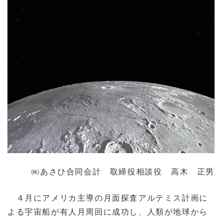
㈱あさひ合同会計 取締役相談役 高木 正男
４月にアメリカ主導の月面探査アルテミス計画に
よる宇宙船が有人月周回に成功し、人類が地球から