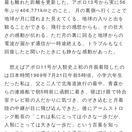
最も離れた距離を更新した。アポロ13号から実に56
年ぶり406,771kmとのこと。 月の裏側へ行くことで
地球が月に隠れまた見えてくる、地球の入りと出を
観ることができる。飛行士の感想からも、その壮大
さの感動が伝わる。ただ月の裏に回ると地球からの
電波が届かず通信が一時途絶える。トラブルもなく
回復したと聞いたときにも静かな感動があった。
想えばアポロ11号が人類史上初の月面着陸したの
は日本時間1969年7月21日午前5時頃。小学六年生
だった私は、父と二人で北海道旅行の最中。青森か
らの連絡船で朝5時前に函館に着き、寝ぼけ眼で待合
室テレビ前の人だかりに気づき、のぞき込むと月着
陸の中継が目に飛び込んできた。後にアームストロ
ング船長の「これは私にとっては小さな一歩だが、
人類にとっては大きな一歩だ」という言葉を知っ