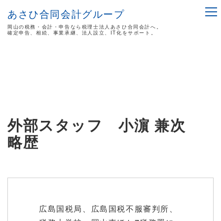
あさひ合同会計グループ
岡山の税務・会計・申告なら税理士法人あさひ合同会計へ。
確定申告、相続、事業承継、法人設立、IT化をサポート。
外部スタッフ 小濵 兼次
略歴
広島国税局、広島国税不服審判所、