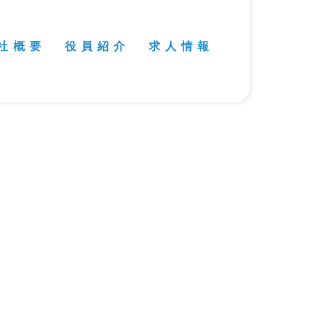
社 概 要
役 員 紹 介
求 人 情 報