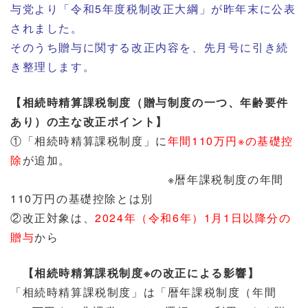
与党より「令和
5
年度税制改正大綱」が昨年末に公表
されました。
そのうち贈与に関する改正内容を、先月号に引き続
き整理します。
【相続時精算課税制度（贈与制度の一つ、年齢要件
あり）の主な改正ポイント】
①
「相続時精算課税制度」に
年間110万円※の基礎控
除
が追加。
※暦年課税制度の年間
110万円の基礎控除とは別
②
改正対象は、
2024年（令和6年）1月1日以降分の
贈与
から
【相続時精算課税制度※の改正による影響】
「相続時精算課税制度」は「暦年課税制度（年間