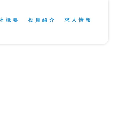
社 概 要
役 員 紹 介
求 人 情 報