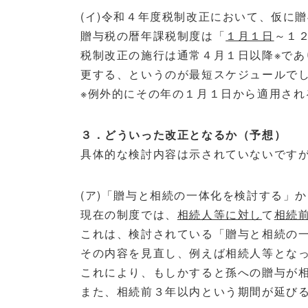
(イ)
令和４年度税制改正において、仮に贈
贈与税の暦年課税制度は「
１月１日
～１
税制改正の施行は通常４月１日以降※で
更する、というのが最短スケジュールで
※例外的にその年の１月１日から適用さ
３．どういった改正となるか（予想）
具体的な検討内容は示されていないです
(ア)
「贈与と相続の一体化を検討する」か
現在の制度では、
相続人等に対し
て
相続
これは、検討されている「贈与と相続の
その内容を見直し、例えば相続人等とな
これにより、もしかすると孫への贈与が
また、相続前３年以内という期間が延び