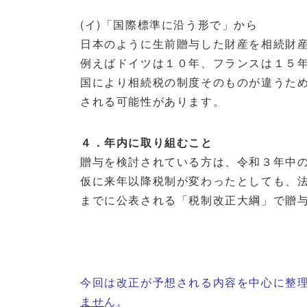
(イ)
「国際標準に沿う形で」から
日本のように生前贈与した財産を相続財
例えばドイツは１０年、フランスは１５
国により相続税の制度そのものが違うた
される可能性があります。
４．年内に取り組むこと
贈与を検討されている方は、令和３年中
仮に来年以降税制が変わったとしても、法
までに公表される「税制改正大綱」で贈
今回は改正が予想される内容を中心に整
ませ
ん。