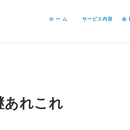
ホ ー ム
サービス内容
会 
継あれこれ