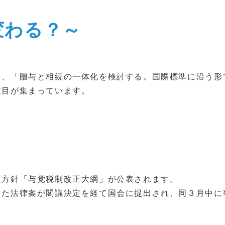
変わる？～
ら、「贈与と相続の一体化を検討する。国際標準に沿う形
注目が集まっています。
ら
正方針「与党税制改正大綱」が公表されます。
した法律案が閣議決定を経て国会に提出され、同３月中に