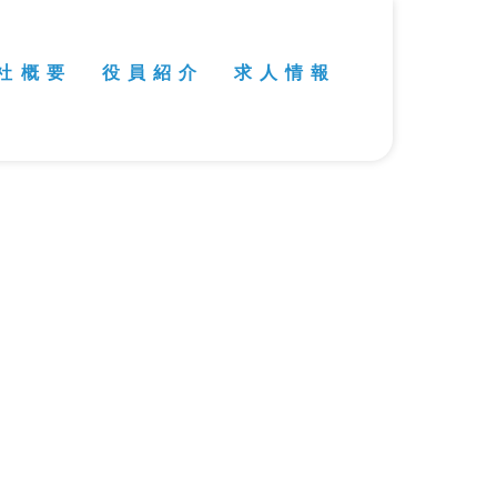
社 概 要
役 員 紹 介
求 人 情 報