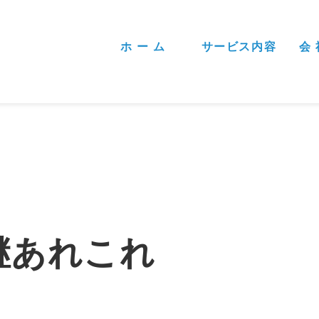
ホ ー ム
サービス内容
会 
継あれこれ