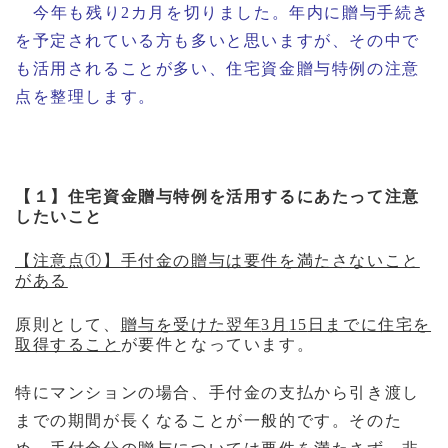
今年も残り
2
カ月を切りました。年内に贈与手続き
を予定されている方も多いと思いますが、その中で
も活用されることが多い、住宅資金贈与特例の注意
点を整理します。
【１】住宅資金贈与特例を
活用するにあたって注意
したいこ
と
【注意点①】手付金の贈与は要件を満たさないこと
がある
原則として、
贈与を受けた翌年
3
月
15
日までに住宅を
取得すること
が要件となっています。
特にマンションの場合、手付金の支払から引き渡し
までの期間が長くなることが一般的です。
そのた