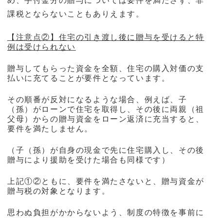
め、手付金分の贈与については要件を満たさず、非
課税とならないこともありえます。
【注意点②】住宅の引き渡し後に贈与を受けると特
例は受けられない
贈与してもらった資金を全額、住宅の購入対価の支
払いに充てることが要件となっています。
その順番が
反対になるような場合、例えば、子
（孫）がローンで住宅を取得し、その後に
両親（祖
父母）からの贈与資金をローン返済に充当すると、
要件を満たしません。
（子（孫）が自身の現金で先に住宅購入し、その後
贈与により援助を受けた場合も同様です）
上記①②ともに、要件を満たさないと、贈与資金が
贈与税の対象となります。
思わぬ負担がかからないよう、制度の特徴を事前に