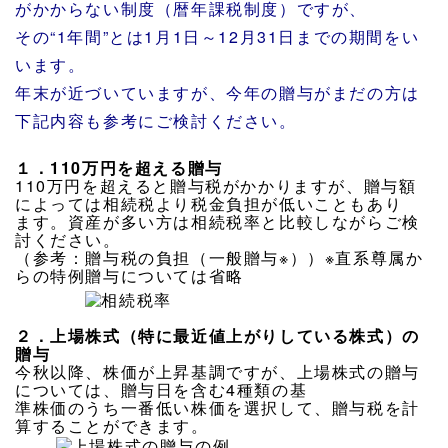
がかからない制度（暦年課税制度）ですが、
その“1年間”とは1月1日～12月31日までの期間をい
います。
年末が近づいていますが、今年の贈与がまだの方は
下記内容も参考にご検討ください。
１．110万円を超える贈与
110万円を超えると贈与税がかかりますが、贈与額
によっては相続税より税金負担が低いこともあり
ます。資産が多い方は相続税率と比較しながらご検
討ください。
（参考：贈与税の負担（一般贈与※））※直系尊属か
らの特例贈与については省略
２．上場株式（特に最近値上がりしている株式）の
贈与
今秋以降、株価が上昇基調ですが、上場株式の贈与
については、贈与日を含む4種類の基
準株価のうち一番低い株価を選択して、贈与税を計
算することができます。